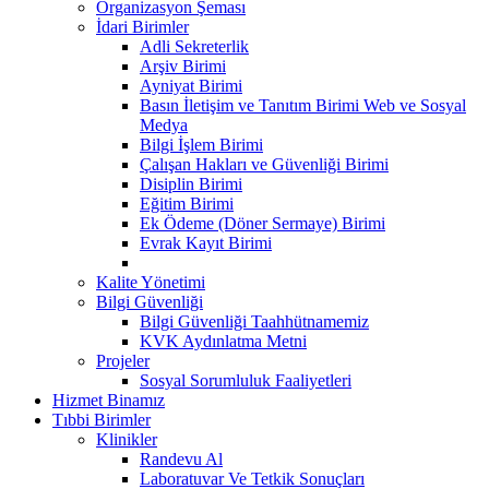
Organizasyon Şeması
İdari Birimler
Adli Sekreterlik
Arşiv Birimi
Ayniyat Birimi
Basın İletişim ve Tanıtım Birimi Web ve Sosyal
Medya
Bilgi İşlem Birimi
Çalışan Hakları ve Güvenliği Birimi
Disiplin Birimi
Eğitim Birimi
Ek Ödeme (Döner Sermaye) Birimi
Evrak Kayıt Birimi
Kalite Yönetimi
Bilgi Güvenliği
Bilgi Güvenliği Taahhütnamemiz
KVK Aydınlatma Metni
Projeler
Sosyal Sorumluluk Faaliyetleri
Hizmet Binamız
Tıbbi Birimler
Klinikler
Randevu Al
Laboratuvar Ve Tetkik Sonuçları