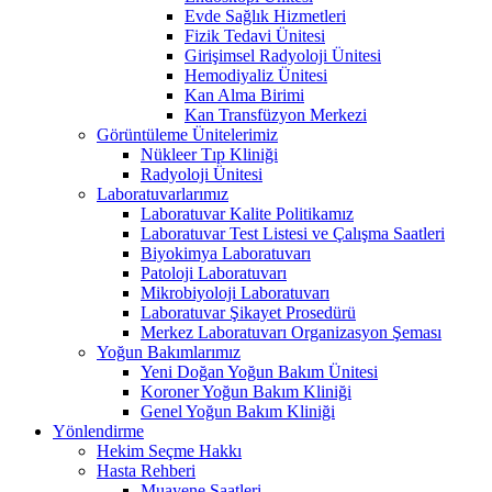
Evde Sağlık Hizmetleri
Fizik Tedavi Ünitesi
Girişimsel Radyoloji Ünitesi
Hemodiyaliz Ünitesi
Kan Alma Birimi
Kan Transfüzyon Merkezi
Görüntüleme Ünitelerimiz
Nükleer Tıp Kliniği
Radyoloji Ünitesi
Laboratuvarlarımız
Laboratuvar Kalite Politikamız
Laboratuvar Test Listesi ve Çalışma Saatleri
Biyokimya Laboratuvarı
Patoloji Laboratuvarı
Mikrobiyoloji Laboratuvarı
Laboratuvar Şikayet Prosedürü
Merkez Laboratuvarı Organizasyon Şeması
Yoğun Bakımlarımız
Yeni Doğan Yoğun Bakım Ünitesi
Koroner Yoğun Bakım Kliniği
Genel Yoğun Bakım Kliniği
Yönlendirme
Hekim Seçme Hakkı
Hasta Rehberi
Muayene Saatleri