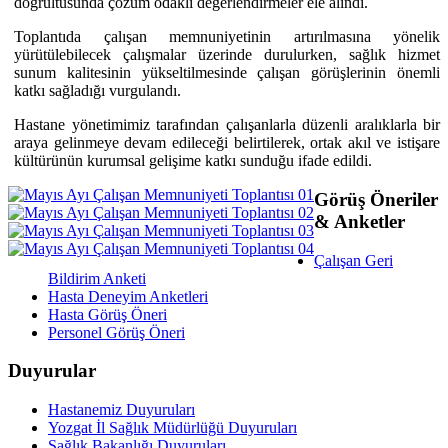
doğrultusunda çözüm odaklı değerlendirmeler ele alındı.
Toplantıda çalışan memnuniyetinin artırılmasına yönelik
yürütülebilecek çalışmalar üzerinde durulurken, sağlık hizmet
sunum kalitesinin yükseltilmesinde çalışan görüşlerinin önemli
katkı sağladığı vurgulandı.
Hastane yönetimimiz tarafından çalışanlarla düzenli aralıklarla bir
araya gelinmeye devam edileceği belirtilerek, ortak akıl ve istişare
kültürünün kurumsal gelişime katkı sunduğu ifade edildi.
Görüş Öneriler
& Anketler
Çalışan Geri
Bildirim Anketi
Hasta Deneyim Anketleri
Hasta Görüş Öneri
Personel Görüş Öneri
Duyurular
Hastanemiz Duyuruları
Yozgat İl Sağlık Müdürlüğü Duyuruları
Sağlık Bakanlığı Duyuruları