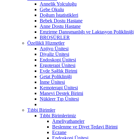
Annelik Yolculuğu
Gebe Okulu
Doğum İstatistikleri
Bebek Dostu Hastane
Anne Dostu Hastane
Emzirme Danışmanlığı ve Laktasyon Polikliniği
BROŞÜRLER
Özellikli Hizmetler
Anjiyo Ünitesi
Diyaliz Ünitesi
Endoskopi Ünitesi
Ergoterapi Ünitesi
Evde Sağlık Birimi
Getat Polikliniği
İnme Ünitesi
Kemoterapi Ünitesi
Manevi Destek Birimi
Nükleer Tıp Ünitesi
Tıbbi Birimler
Tıbbi Birimlerimiz
Ameliyathaneler
Beslenme ve Diyet Tedavi Birimi
Eczane
Endoskopi Ünitesi