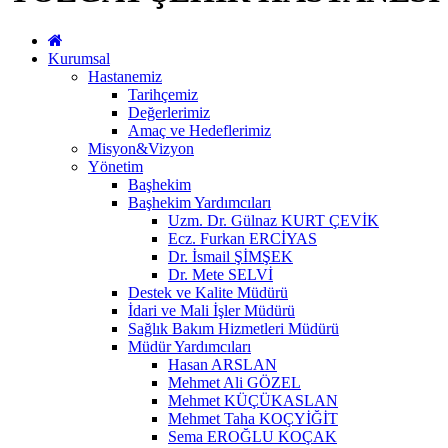
Kurumsal
Hastanemiz
Tarihçemiz
Değerlerimiz
Amaç ve Hedeflerimiz
Misyon&Vizyon
Yönetim
Başhekim
Başhekim Yardımcıları
Uzm. Dr. Gülnaz KURT ÇEVİK
Ecz. Furkan ERCİYAS
Dr. İsmail ŞİMŞEK
Dr. Mete SELVİ
Destek ve Kalite Müdürü
İdari ve Mali İşler Müdürü
Sağlık Bakım Hizmetleri Müdürü
Müdür Yardımcıları
Hasan ARSLAN
Mehmet Ali GÖZEL
Mehmet KÜÇÜKASLAN
Mehmet Taha KOÇYİĞİT
Sema EROĞLU KOÇAK