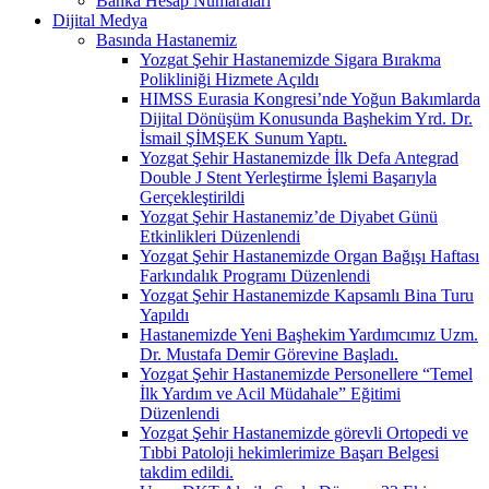
Banka Hesap Numaraları
Dijital Medya
Basında Hastanemiz
Yozgat Şehir Hastanemizde Sigara Bırakma
Polikliniği Hizmete Açıldı
HIMSS Eurasia Kongresi’nde Yoğun Bakımlarda
Dijital Dönüşüm Konusunda Başhekim Yrd. Dr.
İsmail ŞİMŞEK Sunum Yaptı.
Yozgat Şehir Hastanemizde İlk Defa Antegrad
Double J Stent Yerleştirme İşlemi Başarıyla
Gerçekleştirildi
Yozgat Şehir Hastanemiz’de Diyabet Günü
Etkinlikleri Düzenlendi
Yozgat Şehir Hastanemizde Organ Bağışı Haftası
Farkındalık Programı Düzenlendi
Yozgat Şehir Hastanemizde Kapsamlı Bina Turu
Yapıldı
Hastanemizde Yeni Başhekim Yardımcımız Uzm.
Dr. Mustafa Demir Görevine Başladı.
Yozgat Şehir Hastanemizde Personellere “Temel
İlk Yardım ve Acil Müdahale” Eğitimi
Düzenlendi
Yozgat Şehir Hastanemizde görevli Ortopedi ve
Tıbbi Patoloji hekimlerimize Başarı Belgesi
takdim edildi.