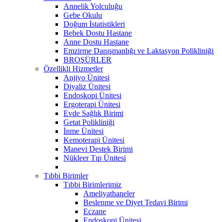
Annelik Yolculuğu
Gebe Okulu
Doğum İstatistikleri
Bebek Dostu Hastane
Anne Dostu Hastane
Emzirme Danışmanlığı ve Laktasyon Polikliniği
BROŞÜRLER
Özellikli Hizmetler
Anjiyo Ünitesi
Diyaliz Ünitesi
Endoskopi Ünitesi
Ergoterapi Ünitesi
Evde Sağlık Birimi
Getat Polikliniği
İnme Ünitesi
Kemoterapi Ünitesi
Manevi Destek Birimi
Nükleer Tıp Ünitesi
Tıbbi Birimler
Tıbbi Birimlerimiz
Ameliyathaneler
Beslenme ve Diyet Tedavi Birimi
Eczane
Endoskopi Ünitesi