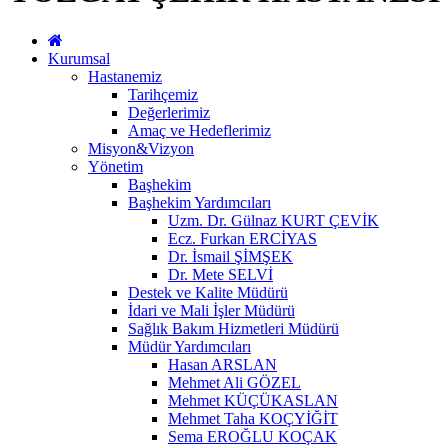
Kurumsal
Hastanemiz
Tarihçemiz
Değerlerimiz
Amaç ve Hedeflerimiz
Misyon&Vizyon
Yönetim
Başhekim
Başhekim Yardımcıları
Uzm. Dr. Gülnaz KURT ÇEVİK
Ecz. Furkan ERCİYAS
Dr. İsmail ŞİMŞEK
Dr. Mete SELVİ
Destek ve Kalite Müdürü
İdari ve Mali İşler Müdürü
Sağlık Bakım Hizmetleri Müdürü
Müdür Yardımcıları
Hasan ARSLAN
Mehmet Ali GÖZEL
Mehmet KÜÇÜKASLAN
Mehmet Taha KOÇYİĞİT
Sema EROĞLU KOÇAK