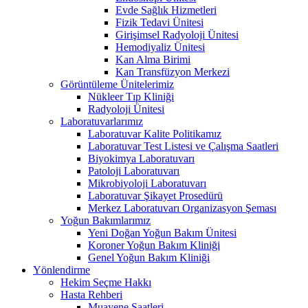
Evde Sağlık Hizmetleri
Fizik Tedavi Ünitesi
Girişimsel Radyoloji Ünitesi
Hemodiyaliz Ünitesi
Kan Alma Birimi
Kan Transfüzyon Merkezi
Görüntüleme Ünitelerimiz
Nükleer Tıp Kliniği
Radyoloji Ünitesi
Laboratuvarlarımız
Laboratuvar Kalite Politikamız
Laboratuvar Test Listesi ve Çalışma Saatleri
Biyokimya Laboratuvarı
Patoloji Laboratuvarı
Mikrobiyoloji Laboratuvarı
Laboratuvar Şikayet Prosedürü
Merkez Laboratuvarı Organizasyon Şeması
Yoğun Bakımlarımız
Yeni Doğan Yoğun Bakım Ünitesi
Koroner Yoğun Bakım Kliniği
Genel Yoğun Bakım Kliniği
Yönlendirme
Hekim Seçme Hakkı
Hasta Rehberi
Muayene Saatleri