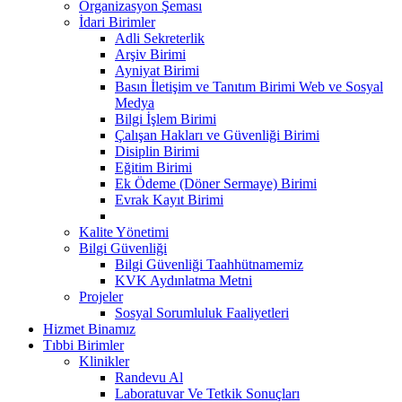
Organizasyon Şeması
İdari Birimler
Adli Sekreterlik
Arşiv Birimi
Ayniyat Birimi
Basın İletişim ve Tanıtım Birimi Web ve Sosyal
Medya
Bilgi İşlem Birimi
Çalışan Hakları ve Güvenliği Birimi
Disiplin Birimi
Eğitim Birimi
Ek Ödeme (Döner Sermaye) Birimi
Evrak Kayıt Birimi
Kalite Yönetimi
Bilgi Güvenliği
Bilgi Güvenliği Taahhütnamemiz
KVK Aydınlatma Metni
Projeler
Sosyal Sorumluluk Faaliyetleri
Hizmet Binamız
Tıbbi Birimler
Klinikler
Randevu Al
Laboratuvar Ve Tetkik Sonuçları