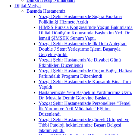
Banka Hesap Numaraları
Dijital Medya
Basında Hastanemiz
Yozgat Şehir Hastanemizde Sigara Bırakma
Polikliniği Hizmete Açıldı
HIMSS Eurasia Kongresi’nde Yoğun Bakımlarda
Dijital Dönüşüm Konusunda Başhekim Yrd. Dr.
İsmail ŞİMŞEK Sunum Yaptı.
Yozgat Şehir Hastanemizde İlk Defa Antegrad
Double J Stent Yerleştirme İşlemi Başarıyla
Gerçekleştirildi
Yozgat Şehir Hastanemiz’de Diyabet Günü
Etkinlikleri Düzenlendi
Yozgat Şehir Hastanemizde Organ Bağışı Haftası
Farkındalık Programı Düzenlendi
Yozgat Şehir Hastanemizde Kapsamlı Bina Turu
Yapıldı
Hastanemizde Yeni Başhekim Yardımcımız Uzm.
Dr. Mustafa Demir Görevine Başladı.
Yozgat Şehir Hastanemizde Personellere “Temel
İlk Yardım ve Acil Müdahale” Eğitimi
Düzenlendi
Yozgat Şehir Hastanemizde görevli Ortopedi ve
Tıbbi Patoloji hekimlerimize Başarı Belgesi
takdim edildi.