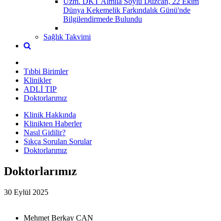
Uzm. DKT Almila Soylu Düzcan, 22 Ekim
Dünya Kekemelik Farkındalık Günü'nde
Bilgilendirmede Bulundu
Sağlık Takvimi
Tıbbi Birimler
Klinikler
ADLİ TIP
Doktorlarımız
Klinik Hakkında
Klinikten Haberler
Nasıl Gidilir?
Sıkça Sorulan Sorular
Doktorlarımız
Doktorlarımız
30 Eylül 2025
Mehmet Berkay CAN