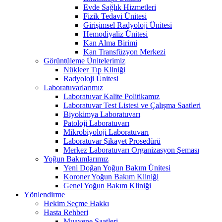
Evde Sağlık Hizmetleri
Fizik Tedavi Ünitesi
Girişimsel Radyoloji Ünitesi
Hemodiyaliz Ünitesi
Kan Alma Birimi
Kan Transfüzyon Merkezi
Görüntüleme Ünitelerimiz
Nükleer Tıp Kliniği
Radyoloji Ünitesi
Laboratuvarlarımız
Laboratuvar Kalite Politikamız
Laboratuvar Test Listesi ve Çalışma Saatleri
Biyokimya Laboratuvarı
Patoloji Laboratuvarı
Mikrobiyoloji Laboratuvarı
Laboratuvar Şikayet Prosedürü
Merkez Laboratuvarı Organizasyon Şeması
Yoğun Bakımlarımız
Yeni Doğan Yoğun Bakım Ünitesi
Koroner Yoğun Bakım Kliniği
Genel Yoğun Bakım Kliniği
Yönlendirme
Hekim Seçme Hakkı
Hasta Rehberi
Muayene Saatleri