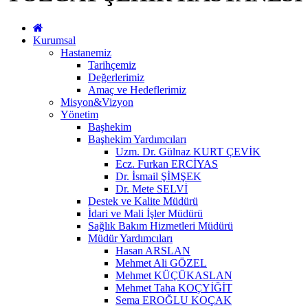
Kurumsal
Hastanemiz
Tarihçemiz
Değerlerimiz
Amaç ve Hedeflerimiz
Misyon&Vizyon
Yönetim
Başhekim
Başhekim Yardımcıları
Uzm. Dr. Gülnaz KURT ÇEVİK
Ecz. Furkan ERCİYAS
Dr. İsmail ŞİMŞEK
Dr. Mete SELVİ
Destek ve Kalite Müdürü
İdari ve Mali İşler Müdürü
Sağlık Bakım Hizmetleri Müdürü
Müdür Yardımcıları
Hasan ARSLAN
Mehmet Ali GÖZEL
Mehmet KÜÇÜKASLAN
Mehmet Taha KOÇYİĞİT
Sema EROĞLU KOÇAK