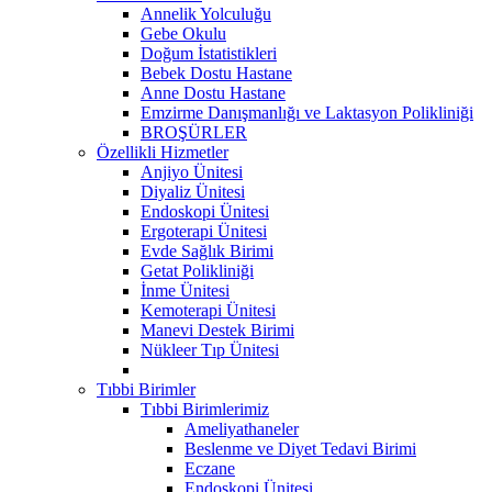
Annelik Yolculuğu
Gebe Okulu
Doğum İstatistikleri
Bebek Dostu Hastane
Anne Dostu Hastane
Emzirme Danışmanlığı ve Laktasyon Polikliniği
BROŞÜRLER
Özellikli Hizmetler
Anjiyo Ünitesi
Diyaliz Ünitesi
Endoskopi Ünitesi
Ergoterapi Ünitesi
Evde Sağlık Birimi
Getat Polikliniği
İnme Ünitesi
Kemoterapi Ünitesi
Manevi Destek Birimi
Nükleer Tıp Ünitesi
Tıbbi Birimler
Tıbbi Birimlerimiz
Ameliyathaneler
Beslenme ve Diyet Tedavi Birimi
Eczane
Endoskopi Ünitesi