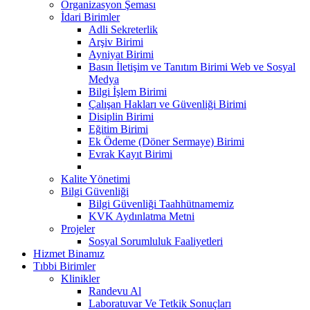
Organizasyon Şeması
İdari Birimler
Adli Sekreterlik
Arşiv Birimi
Ayniyat Birimi
Basın İletişim ve Tanıtım Birimi Web ve Sosyal
Medya
Bilgi İşlem Birimi
Çalışan Hakları ve Güvenliği Birimi
Disiplin Birimi
Eğitim Birimi
Ek Ödeme (Döner Sermaye) Birimi
Evrak Kayıt Birimi
Kalite Yönetimi
Bilgi Güvenliği
Bilgi Güvenliği Taahhütnamemiz
KVK Aydınlatma Metni
Projeler
Sosyal Sorumluluk Faaliyetleri
Hizmet Binamız
Tıbbi Birimler
Klinikler
Randevu Al
Laboratuvar Ve Tetkik Sonuçları