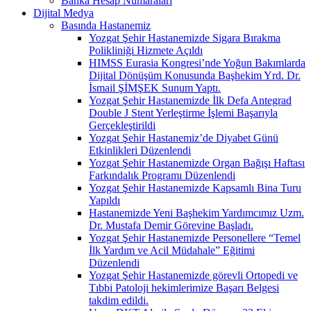
Banka Hesap Numaraları
Dijital Medya
Basında Hastanemiz
Yozgat Şehir Hastanemizde Sigara Bırakma
Polikliniği Hizmete Açıldı
HIMSS Eurasia Kongresi’nde Yoğun Bakımlarda
Dijital Dönüşüm Konusunda Başhekim Yrd. Dr.
İsmail ŞİMŞEK Sunum Yaptı.
Yozgat Şehir Hastanemizde İlk Defa Antegrad
Double J Stent Yerleştirme İşlemi Başarıyla
Gerçekleştirildi
Yozgat Şehir Hastanemiz’de Diyabet Günü
Etkinlikleri Düzenlendi
Yozgat Şehir Hastanemizde Organ Bağışı Haftası
Farkındalık Programı Düzenlendi
Yozgat Şehir Hastanemizde Kapsamlı Bina Turu
Yapıldı
Hastanemizde Yeni Başhekim Yardımcımız Uzm.
Dr. Mustafa Demir Görevine Başladı.
Yozgat Şehir Hastanemizde Personellere “Temel
İlk Yardım ve Acil Müdahale” Eğitimi
Düzenlendi
Yozgat Şehir Hastanemizde görevli Ortopedi ve
Tıbbi Patoloji hekimlerimize Başarı Belgesi
takdim edildi.