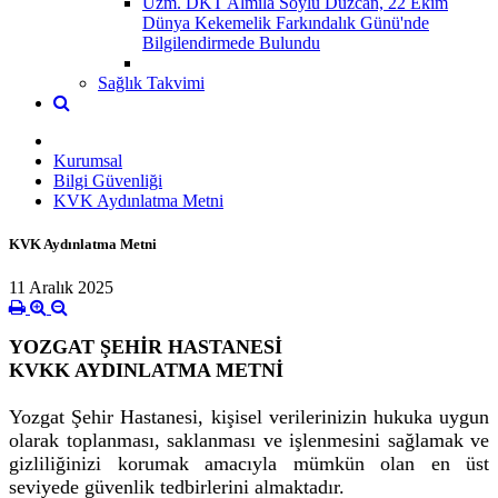
Uzm. DKT Almila Soylu Düzcan, 22 Ekim
Dünya Kekemelik Farkındalık Günü'nde
Bilgilendirmede Bulundu
Sağlık Takvimi
Kurumsal
Bilgi Güvenliği
KVK Aydınlatma Metni
KVK Aydınlatma Metni
11 Aralık 2025
YOZGAT ŞEHİR HASTANESİ
KVKK AYDINLATMA METNİ
Yozgat Şehir Hastanesi, kişisel verilerinizin hukuka uygun
olarak toplanması, saklanması ve işlenmesini sağlamak ve
gizliliğinizi korumak amacıyla mümkün olan en üst
seviyede güvenlik tedbirlerini almaktadır.