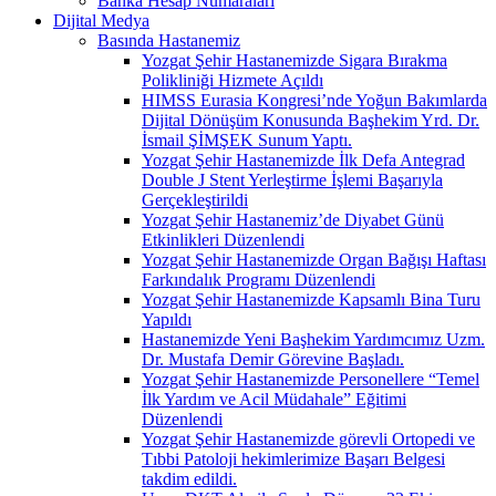
Banka Hesap Numaraları
Dijital Medya
Basında Hastanemiz
Yozgat Şehir Hastanemizde Sigara Bırakma
Polikliniği Hizmete Açıldı
HIMSS Eurasia Kongresi’nde Yoğun Bakımlarda
Dijital Dönüşüm Konusunda Başhekim Yrd. Dr.
İsmail ŞİMŞEK Sunum Yaptı.
Yozgat Şehir Hastanemizde İlk Defa Antegrad
Double J Stent Yerleştirme İşlemi Başarıyla
Gerçekleştirildi
Yozgat Şehir Hastanemiz’de Diyabet Günü
Etkinlikleri Düzenlendi
Yozgat Şehir Hastanemizde Organ Bağışı Haftası
Farkındalık Programı Düzenlendi
Yozgat Şehir Hastanemizde Kapsamlı Bina Turu
Yapıldı
Hastanemizde Yeni Başhekim Yardımcımız Uzm.
Dr. Mustafa Demir Görevine Başladı.
Yozgat Şehir Hastanemizde Personellere “Temel
İlk Yardım ve Acil Müdahale” Eğitimi
Düzenlendi
Yozgat Şehir Hastanemizde görevli Ortopedi ve
Tıbbi Patoloji hekimlerimize Başarı Belgesi
takdim edildi.