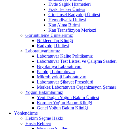
Evde Sağlık Hizmetleri
Fizik Tedavi Ünitesi
Girişimsel Radyoloji Ünitesi
Hemodiyaliz Ünitesi
Kan Alma Birimi
Kan Transfüzyon Merkezi
Görüntüleme Ünitelerimiz
Nükleer Tıp Kliniği
Radyoloji Ünitesi
Laboratuvarlarımız
Laboratuvar Kalite Politikamız
Laboratuvar Test Listesi ve Çalışma Saatleri
Biyokimya Laboratuvarı
Patoloji Laboratuvarı
Mikrobiyoloji Laboratuvarı
Laboratuvar Şikayet Prosedürü
Merkez Laboratuvarı Organizasyon Şeması
Yoğun Bakımlarımız
Yeni Doğan Yoğun Bakım Ünitesi
Koroner Yoğun Bakım Kliniği
Genel Yoğun Bakım Kliniği
Yönlendirme
Hekim Seçme Hakkı
Hasta Rehberi
Muayene Saatleri