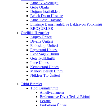
Annelik Yolculuğu
Gebe Okulu
Doğum İstatistikleri
Bebek Dostu Hastane
Anne Dostu Hastane
Emzirme Danışmanlığı ve Laktasyon Polikliniği
BROŞÜRLER
Özellikli Hizmetler
Anjiyo Ünitesi
Diyaliz Ünitesi
Endoskopi Ünitesi
Ergoterapi Ünitesi
Evde Sağlık Birimi
Getat Polikliniği
İnme Ünitesi
Kemoterapi Ünitesi
Manevi Destek Birimi
Nükleer Tıp Ünitesi
Tıbbi Birimler
Tıbbi Birimlerimiz
Ameliyathaneler
Beslenme ve Diyet Tedavi Birimi
Eczane
Endoskopi Ünitesi