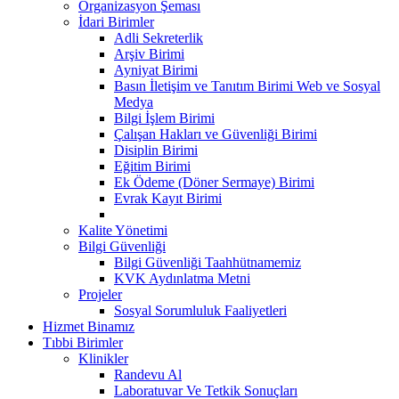
Organizasyon Şeması
İdari Birimler
Adli Sekreterlik
Arşiv Birimi
Ayniyat Birimi
Basın İletişim ve Tanıtım Birimi Web ve Sosyal
Medya
Bilgi İşlem Birimi
Çalışan Hakları ve Güvenliği Birimi
Disiplin Birimi
Eğitim Birimi
Ek Ödeme (Döner Sermaye) Birimi
Evrak Kayıt Birimi
Kalite Yönetimi
Bilgi Güvenliği
Bilgi Güvenliği Taahhütnamemiz
KVK Aydınlatma Metni
Projeler
Sosyal Sorumluluk Faaliyetleri
Hizmet Binamız
Tıbbi Birimler
Klinikler
Randevu Al
Laboratuvar Ve Tetkik Sonuçları