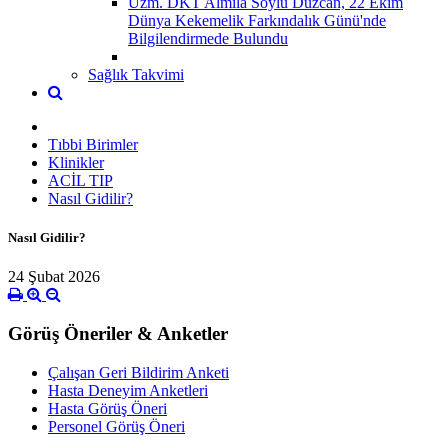
Uzm. DKT Almila Soylu Düzcan, 22 Ekim
Dünya Kekemelik Farkındalık Günü'nde
Bilgilendirmede Bulundu
Sağlık Takvimi
Tıbbi Birimler
Klinikler
ACİL TIP
Nasıl Gidilir?
Nasıl Gidilir?
24 Şubat 2026
Görüş Öneriler & Anketler
Çalışan Geri Bildirim Anketi
Hasta Deneyim Anketleri
Hasta Görüş Öneri
Personel Görüş Öneri