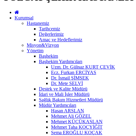
Kurumsal
Hastanemiz
Tarihçemiz
Değerlerimiz
Amaç ve Hedeflerimiz
Misyon&Vizyon
Yönetim
Başhekim
Başhekim Yardımcıları
Uzm. Dr. Gülnaz KURT ÇEVİK
Ecz. Furkan ERCİYAS
Dr. İsmail ŞİMŞEK
Dr. Mete SELVİ
Destek ve Kalite Müdürü
İdari ve Mali İşler Müdürü
Sağlık Bakım Hizmetleri Müdürü
Müdür Yardımcıları
Hasan ARSLAN
Mehmet Ali GÖZEL
Mehmet KÜÇÜKASLAN
Mehmet Taha KOÇYİĞİT
Sema EROĞLU KOÇAK