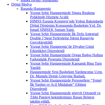
Banka Hesap Numaraları
Dijital Medya
Basında Hastanemiz
Yozgat Şehir Hastanemizde Sigara Bırakma
Polikliniği Hizmete Açıldı
HIMSS Eurasia Kongresi’nde Yoğun Bakımlarda
Dijital Dönüşüm Konusunda Başhekim Yrd. Dr.
İsmail ŞİMŞEK Sunum Yaptı.
Yozgat Şehir Hastanemizde İlk Defa Antegrad
Double J Stent Yerleştirme İşlemi Başarıyla
Gerçekleştirildi
Yozgat Şehir Hastanemiz’de Diyabet Günü
Etkinlikleri Düzenlendi
Yozgat Şehir Hastanemizde Organ Bağışı Haftası
Farkındalık Programı Düzenlendi
Yozgat Şehir Hastanemizde Kapsamlı Bina Turu
Yapıldı
Hastanemizde Yeni Başhekim Yardımcımız Uzm.
Dr. Mustafa Demir Görevine Başladı.
Yozgat Şehir Hastanemizde Personellere “Temel
İlk Yardım ve Acil Müdahale” Eğitimi
Düzenlendi
Yozgat Şehir Hastanemizde görevli Ortopedi ve
Tıbbi Patoloji hekimlerimize Başarı Belgesi
takdim edildi.