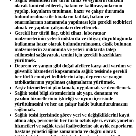
Sağlık tesisindeki her türlü cihaz ve eşyaların düzenli
olarak kontrol edilerek, bakım ve kalibrasyonlarının
yapılıp, kayıtların tutulması, hazır ve çalışır durumda
bulundurulması ile binaların tadilat, bakım ve
onarımlarının zamanında yapılması için gerekli tedbirleri
almak ve yapılan çalışmaları denetlemek.
Gerekli her türlü ilaç, tıbbi cihaz, laboratuar
malzemelerinin yeterli miktarda ve ihtiyaç duyulduğunda
kullanıma hazır olarak bulundurulmasını, eksik bulunan
malzemelerin zamanında ve yeteri miktarda talep
edilmesini sağlayarak, temini için gerekli hazırlıkları
yürütmek.
Deprem ve yangın gibi doğal afetlere karşı acil yardım ve
güvenlik hizmetleri kapsamında sağlık tesisinde gerekli
her türlü emniyet tedbirlerini alıp, deprem ve yangın
tatbikatlarının yapılması çalışmalarını yürütmek.
Arşiv hizmetlerini planlamak, uygulamak ve denetlemek.
Sağlık tesisi bilgi sistemlerinin alt yapı, donanım ve
yazılım hizmetlerinin işbirliği ve uyum içerisinde
yürütülmesini ve her an çalışır halde bulundurulmasını
sağlamak.
Sağlık tesisi içerisinde görev yeri ve değişikliklerini kayıt
altına alıp, personelin her türlü özlük işleri, evrak yönetim
hizmetleri ve sağlık tesisi faaliyetlerine ait aylık raporların
hastane yöneticiliğine zamanında ve doğru olarak