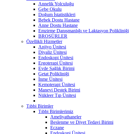
Annelik Yolculuğu
Gebe Okulu
Doğum İstatistikleri
Bebek Dostu Hastane
Anne Dostu Hastane
Emzirme Danışmanlığı ve Laktasyon Polikliniği
BROŞÜRLER
Özellikli Hizmetler
Anjiyo Ünitesi
Diyaliz Ünitesi
Endoskopi Ünitesi
Ergoterapi Ünitesi
Evde Sağlık Birimi
Getat Polikliniği
İnme Ünitesi
Kemoterapi Ünitesi
Manevi Destek Birimi
Nükleer Tıp Ünitesi
Tıbbi Birimler
Tıbbi Birimlerimiz
Ameliyathaneler
Beslenme ve Diyet Tedavi Birimi
Eczane
Endoskopi Ünitesi