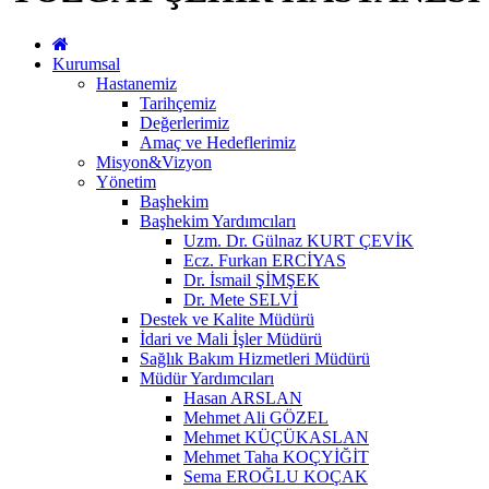
Kurumsal
Hastanemiz
Tarihçemiz
Değerlerimiz
Amaç ve Hedeflerimiz
Misyon&Vizyon
Yönetim
Başhekim
Başhekim Yardımcıları
Uzm. Dr. Gülnaz KURT ÇEVİK
Ecz. Furkan ERCİYAS
Dr. İsmail ŞİMŞEK
Dr. Mete SELVİ
Destek ve Kalite Müdürü
İdari ve Mali İşler Müdürü
Sağlık Bakım Hizmetleri Müdürü
Müdür Yardımcıları
Hasan ARSLAN
Mehmet Ali GÖZEL
Mehmet KÜÇÜKASLAN
Mehmet Taha KOÇYİĞİT
Sema EROĞLU KOÇAK