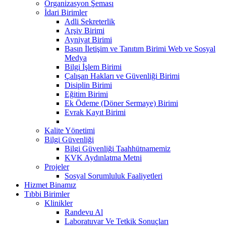
Organizasyon Şeması
İdari Birimler
Adli Sekreterlik
Arşiv Birimi
Ayniyat Birimi
Basın İletişim ve Tanıtım Birimi Web ve Sosyal
Medya
Bilgi İşlem Birimi
Çalışan Hakları ve Güvenliği Birimi
Disiplin Birimi
Eğitim Birimi
Ek Ödeme (Döner Sermaye) Birimi
Evrak Kayıt Birimi
Kalite Yönetimi
Bilgi Güvenliği
Bilgi Güvenliği Taahhütnamemiz
KVK Aydınlatma Metni
Projeler
Sosyal Sorumluluk Faaliyetleri
Hizmet Binamız
Tıbbi Birimler
Klinikler
Randevu Al
Laboratuvar Ve Tetkik Sonuçları