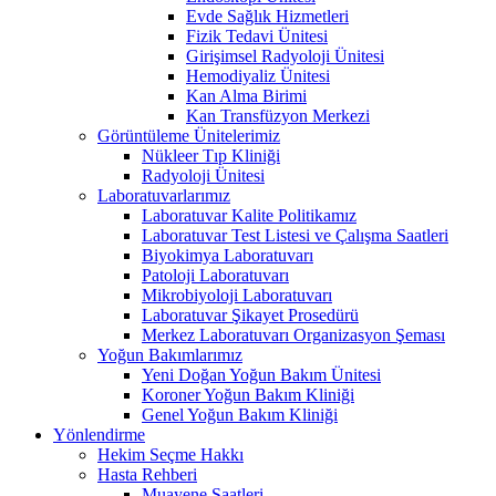
Evde Sağlık Hizmetleri
Fizik Tedavi Ünitesi
Girişimsel Radyoloji Ünitesi
Hemodiyaliz Ünitesi
Kan Alma Birimi
Kan Transfüzyon Merkezi
Görüntüleme Ünitelerimiz
Nükleer Tıp Kliniği
Radyoloji Ünitesi
Laboratuvarlarımız
Laboratuvar Kalite Politikamız
Laboratuvar Test Listesi ve Çalışma Saatleri
Biyokimya Laboratuvarı
Patoloji Laboratuvarı
Mikrobiyoloji Laboratuvarı
Laboratuvar Şikayet Prosedürü
Merkez Laboratuvarı Organizasyon Şeması
Yoğun Bakımlarımız
Yeni Doğan Yoğun Bakım Ünitesi
Koroner Yoğun Bakım Kliniği
Genel Yoğun Bakım Kliniği
Yönlendirme
Hekim Seçme Hakkı
Hasta Rehberi
Muayene Saatleri