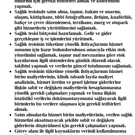
bildirimi için gerekli tedbirleri almak ve kontrolünü
yapmak.
Sağlık tesisinde satın alma, taşınır, bakım ve onarım,
ulaşım, kütüphane, tıbbi fotoğrafhane, iletişim, kuaförlük,
bahçe ve çevre düzenlemesi, terzihane, morg ve otopark
gibi hizmetlerin yürütülmesini sağlamak.
Sağlık tesisi bütçesini hazırlamak. Gelir ve gider
gerçekleşme iş ve işlemlerini yürütmek.
Sağlık tesisinin tüketime yönelik ihtiyaçlarının hizmet
sunumu için hazır bulundurulması amacıyla etkin stok
yönetimini sağlamak, taşınır mal mevzuatına göre stok
kayıtlarının ilgili sistemlerden günlük düzenli olarak
takibini yapmak ve verilerin güncel tutulmasını sağlamak.
Sağlık tesisinin tüketime yönelik ihtiyaçlarının hizmet
birim maliyetlerinin, klinik tabanlı fayda maliyet
analizinin, hizmet üretim ve genel işletme giderlerine
ilişkin sabit ve değişken maliyetlerin hesaplanmasına
yönelik gerekli çalışmaları yapmak ve buna ilişkin
istatistikî verilerin dokümantasyonunu sağlayarak ilgili
birimlerin bu verilere ulaşması için gerekli tedbirleri
almak.
Satın almalarda hizmet birim maliyetlerinin, verilen sağlık
hizmetini aksatmayacak şekilde sabit ve değişken
giderlerin düşürülmesi için gerekli çalışmaları yapmak.
Görev alanı ile ilgili kaynakların verimli kullanılmasına