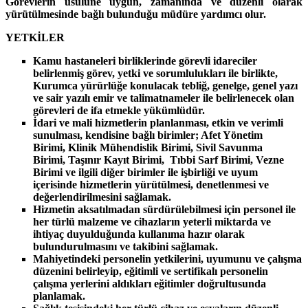
Görevlerin usulüne uygun, zamanında ve düzenli olarak
yürütülmesinde bağlı bulunduğu müdüre yardımcı olur.
YETKİLER
Kamu hastaneleri birliklerinde görevli idareciler
belirlenmiş görev, yetki ve sorumlulukları ile birlikte,
Kurumca yürürlüğe konulacak tebliğ, genelge, genel yazı
ve sair yazılı emir ve talimatnameler ile belirlenecek olan
görevleri de ifa etmekle yükümlüdür.
İdari ve mali hizmetlerin planlanması, etkin ve verimli
sunulması,
kendisine bağlı birimler
; Afet Yönetim
Birimi,
Klinik Mühendislik Birimi,
Sivil Savunma
Birimi,
Taşınır Kayıt Birimi,
Tıbbi Sarf Birimi,
Vezne
Birimi
ve ilgili diğer birimler ile işbirliği ve uyum
içerisinde hizmetlerin yürütülmesi, denetlenmesi ve
değerlendirilmesini sağlamak.
Hizmetin aksatılmadan sürdürülebilmesi için personel ile
her türlü malzeme ve cihazların yeterli miktarda ve
ihtiyaç duyulduğunda kullanıma hazır olarak
bulundurulmasını ve takibini sağlamak.
Mahiyetindeki personelin yetkilerini, uyumunu ve çalışma
düzenini belirleyip, eğitimli ve sertifikalı personelin
çalışma yerlerini aldıkları eğitimler doğrultusunda
planlamak.