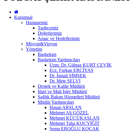
Kurumsal
Hastanemiz
Tarihçemiz
Değerlerimiz
Amaç ve Hedeflerimiz
Misyon&Vizyon
Yönetim
Başhekim
Başhekim Yardımcıları
Uzm. Dr. Gülnaz KURT ÇEVİK
Ecz. Furkan ERCİYAS
Dr. İsmail ŞİMŞEK
Dr. Mete SELVİ
Destek ve Kalite Müdürü
İdari ve Mali İşler Müdürü
Sağlık Bakım Hizmetleri Müdürü
Müdür Yardımcıları
Hasan ARSLAN
Mehmet Ali GÖZEL
Mehmet KÜÇÜKASLAN
Mehmet Taha KOÇYİĞİT
Sema EROĞLU KOÇAK