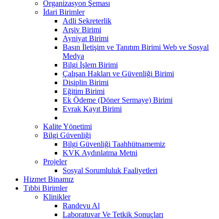
Organizasyon Şeması
İdari Birimler
Adli Sekreterlik
Arşiv Birimi
Ayniyat Birimi
Basın İletişim ve Tanıtım Birimi Web ve Sosyal
Medya
Bilgi İşlem Birimi
Çalışan Hakları ve Güvenliği Birimi
Disiplin Birimi
Eğitim Birimi
Ek Ödeme (Döner Sermaye) Birimi
Evrak Kayıt Birimi
Kalite Yönetimi
Bilgi Güvenliği
Bilgi Güvenliği Taahhütnamemiz
KVK Aydınlatma Metni
Projeler
Sosyal Sorumluluk Faaliyetleri
Hizmet Binamız
Tıbbi Birimler
Klinikler
Randevu Al
Laboratuvar Ve Tetkik Sonuçları