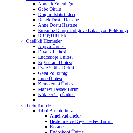
Annelik Yolculuğu
Gebe Okulu
Doğum İstatistikleri
Bebek Dostu Hastane
Anne Dostu Hastane
Emzirme Danışmanlığı ve Laktasyon Polikliniği
BROŞÜRLER
Özellikli Hizmetler
Anjiyo Ünitesi
Diyaliz Ünitesi
Endoskopi Ünitesi
Ergoterapi Ünitesi
Evde Sağlık Birimi
Getat Polikliniği
İnme Ünitesi
Kemoterapi Ünitesi
Manevi Destek Birimi
Nükleer Tıp Ünitesi
Tıbbi Birimler
Tıbbi Birimlerimiz
Ameliyathaneler
Beslenme ve Diyet Tedavi Birimi
Eczane
Endoskopi Ünitesi