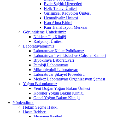
Evde Sağlık Hizmetleri
Fizik Tedavi Ünitesi
Girişimsel Radyoloji Ünitesi
Hemodiyaliz Ünitesi
Kan Alma Birimi
Kan Transfüzyon Merkezi
Görüntüleme Ünitelerimiz
Nükleer Tıp Kliniği
Radyoloji Ünitesi
Laboratuvarlarımız
Laboratuvar Kalite Politikamız
Laboratuvar Test Listesi ve Çalışma Saatleri
Biyokimya Laboratuvarı
Patoloji Laboratuvarı
Mikrobiyoloji Laboratuvarı
Laboratuvar Şikayet Prosedürü
Merkez Laboratuvarı Organizasyon Şeması
Yoğun Bakımlarımız
Yeni Doğan Yoğun Bakım Ünitesi
Koroner Yoğun Bakım Kliniği
Genel Yoğun Bakım Kliniği
Yönlendirme
Hekim Seçme Hakkı
Hasta Rehberi
Muayene Saatleri