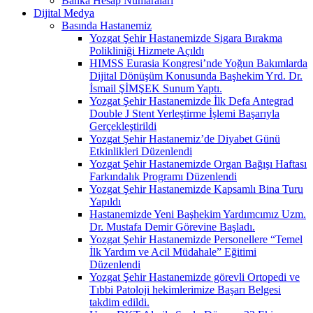
Banka Hesap Numaraları
Dijital Medya
Basında Hastanemiz
Yozgat Şehir Hastanemizde Sigara Bırakma
Polikliniği Hizmete Açıldı
HIMSS Eurasia Kongresi’nde Yoğun Bakımlarda
Dijital Dönüşüm Konusunda Başhekim Yrd. Dr.
İsmail ŞİMŞEK Sunum Yaptı.
Yozgat Şehir Hastanemizde İlk Defa Antegrad
Double J Stent Yerleştirme İşlemi Başarıyla
Gerçekleştirildi
Yozgat Şehir Hastanemiz’de Diyabet Günü
Etkinlikleri Düzenlendi
Yozgat Şehir Hastanemizde Organ Bağışı Haftası
Farkındalık Programı Düzenlendi
Yozgat Şehir Hastanemizde Kapsamlı Bina Turu
Yapıldı
Hastanemizde Yeni Başhekim Yardımcımız Uzm.
Dr. Mustafa Demir Görevine Başladı.
Yozgat Şehir Hastanemizde Personellere “Temel
İlk Yardım ve Acil Müdahale” Eğitimi
Düzenlendi
Yozgat Şehir Hastanemizde görevli Ortopedi ve
Tıbbi Patoloji hekimlerimize Başarı Belgesi
takdim edildi.