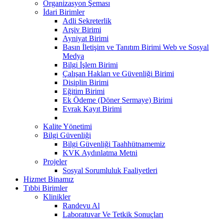
Organizasyon Şeması
İdari Birimler
Adli Sekreterlik
Arşiv Birimi
Ayniyat Birimi
Basın İletişim ve Tanıtım Birimi Web ve Sosyal
Medya
Bilgi İşlem Birimi
Çalışan Hakları ve Güvenliği Birimi
Disiplin Birimi
Eğitim Birimi
Ek Ödeme (Döner Sermaye) Birimi
Evrak Kayıt Birimi
Kalite Yönetimi
Bilgi Güvenliği
Bilgi Güvenliği Taahhütnamemiz
KVK Aydınlatma Metni
Projeler
Sosyal Sorumluluk Faaliyetleri
Hizmet Binamız
Tıbbi Birimler
Klinikler
Randevu Al
Laboratuvar Ve Tetkik Sonuçları