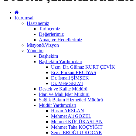
Kurumsal
Hastanemiz
Tarihçemiz
Değerlerimiz
Amaç ve Hedeflerimiz
Misyon&Vizyon
Yönetim
Başhekim
Başhekim Yardımcıları
Uzm. Dr. Gülnaz KURT ÇEVİK
Ecz. Furkan ERCİYAS
Dr. İsmail ŞİMŞEK
Dr. Mete SELVİ
Destek ve Kalite Müdürü
İdari ve Mali İşler Müdürü
Sağlık Bakım Hizmetleri Müdürü
Müdür Yardımcıları
Hasan ARSLAN
Mehmet Ali GÖZEL
Mehmet KÜÇÜKASLAN
Mehmet Taha KOÇYİĞİT
Sema EROĞLU KOÇAK