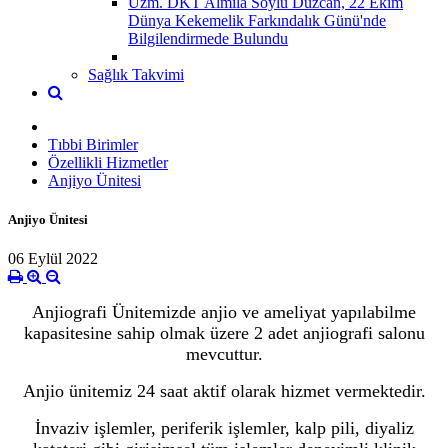
Uzm. DKT Almila Soylu Düzcan, 22 Ekim
Dünya Kekemelik Farkındalık Günü'nde
Bilgilendirmede Bulundu
Sağlık Takvimi
Tıbbi Birimler
Özellikli Hizmetler
Anjiyo Ünitesi
Anjiyo Ünitesi
06 Eylül 2022
Anjiografi Ünitemizde anjio ve ameliyat yapılabilme
kapasitesine sahip olmak üzere 2 adet anjiografi salonu
mevcuttur.
Anjio ünitemiz 24 saat aktif olarak hizmet vermektedir.
İnvaziv işlemler, periferik işlemler, kalp pili, diyaliz