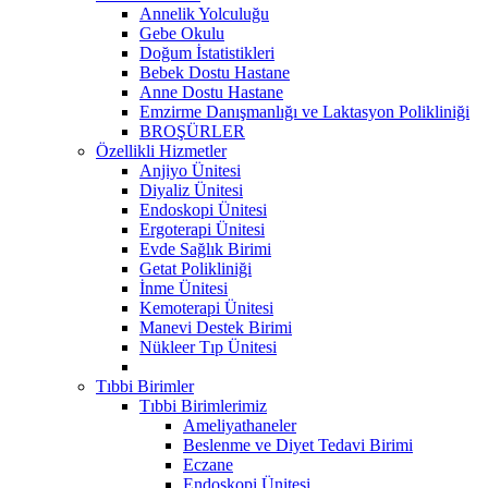
Annelik Yolculuğu
Gebe Okulu
Doğum İstatistikleri
Bebek Dostu Hastane
Anne Dostu Hastane
Emzirme Danışmanlığı ve Laktasyon Polikliniği
BROŞÜRLER
Özellikli Hizmetler
Anjiyo Ünitesi
Diyaliz Ünitesi
Endoskopi Ünitesi
Ergoterapi Ünitesi
Evde Sağlık Birimi
Getat Polikliniği
İnme Ünitesi
Kemoterapi Ünitesi
Manevi Destek Birimi
Nükleer Tıp Ünitesi
Tıbbi Birimler
Tıbbi Birimlerimiz
Ameliyathaneler
Beslenme ve Diyet Tedavi Birimi
Eczane
Endoskopi Ünitesi