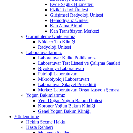
Evde Sağlık Hizmetleri
Fizik Tedavi Ünitesi
Girişimsel Radyoloji Ünitesi
Hemodiyaliz Ünitesi
Kan Alma Birimi
Kan Transfüzyon Merkezi
Görüntüleme Ünitelerimiz
Nükleer Tıp Kliniği
Radyoloji Ünitesi
Laboratuvarlarımız
Laboratuvar Kalite Politikamız
Laboratuvar Test Listesi ve Çalışma Saatleri
Biyokimya Laboratuvarı
Patoloji Laboratuvarı
Mikrobiyoloji Laboratuvarı
Laboratuvar Şikayet Prosedürü
Merkez Laboratuvarı Organizasyon Şeması
Yoğun Bakımlarımız
Yeni Doğan Yoğun Bakım Ünitesi
Koroner Yoğun Bakım Kliniği
Genel Yoğun Bakım Kliniği
Yönlendirme
Hekim Seçme Hakkı
Hasta Rehberi
Muayene Saatleri