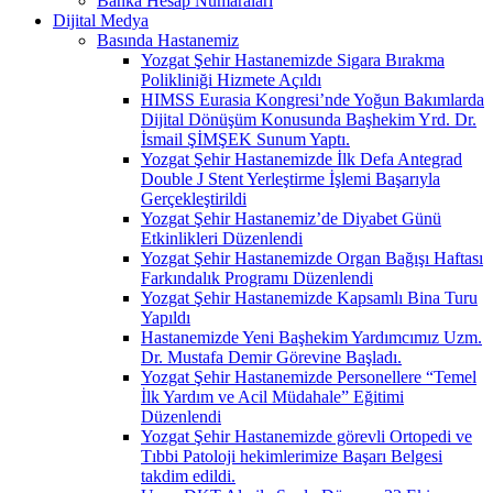
Banka Hesap Numaraları
Dijital Medya
Basında Hastanemiz
Yozgat Şehir Hastanemizde Sigara Bırakma
Polikliniği Hizmete Açıldı
HIMSS Eurasia Kongresi’nde Yoğun Bakımlarda
Dijital Dönüşüm Konusunda Başhekim Yrd. Dr.
İsmail ŞİMŞEK Sunum Yaptı.
Yozgat Şehir Hastanemizde İlk Defa Antegrad
Double J Stent Yerleştirme İşlemi Başarıyla
Gerçekleştirildi
Yozgat Şehir Hastanemiz’de Diyabet Günü
Etkinlikleri Düzenlendi
Yozgat Şehir Hastanemizde Organ Bağışı Haftası
Farkındalık Programı Düzenlendi
Yozgat Şehir Hastanemizde Kapsamlı Bina Turu
Yapıldı
Hastanemizde Yeni Başhekim Yardımcımız Uzm.
Dr. Mustafa Demir Görevine Başladı.
Yozgat Şehir Hastanemizde Personellere “Temel
İlk Yardım ve Acil Müdahale” Eğitimi
Düzenlendi
Yozgat Şehir Hastanemizde görevli Ortopedi ve
Tıbbi Patoloji hekimlerimize Başarı Belgesi
takdim edildi.