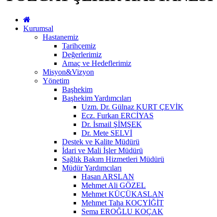
Kurumsal
Hastanemiz
Tarihçemiz
Değerlerimiz
Amaç ve Hedeflerimiz
Misyon&Vizyon
Yönetim
Başhekim
Başhekim Yardımcıları
Uzm. Dr. Gülnaz KURT ÇEVİK
Ecz. Furkan ERCİYAS
Dr. İsmail ŞİMŞEK
Dr. Mete SELVİ
Destek ve Kalite Müdürü
İdari ve Mali İşler Müdürü
Sağlık Bakım Hizmetleri Müdürü
Müdür Yardımcıları
Hasan ARSLAN
Mehmet Ali GÖZEL
Mehmet KÜÇÜKASLAN
Mehmet Taha KOÇYİĞİT
Sema EROĞLU KOÇAK