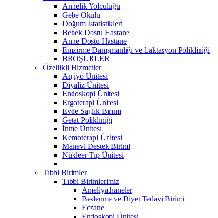
Annelik Yolculuğu
Gebe Okulu
Doğum İstatistikleri
Bebek Dostu Hastane
Anne Dostu Hastane
Emzirme Danışmanlığı ve Laktasyon Polikliniği
BROŞÜRLER
Özellikli Hizmetler
Anjiyo Ünitesi
Diyaliz Ünitesi
Endoskopi Ünitesi
Ergoterapi Ünitesi
Evde Sağlık Birimi
Getat Polikliniği
İnme Ünitesi
Kemoterapi Ünitesi
Manevi Destek Birimi
Nükleer Tıp Ünitesi
Tıbbi Birimler
Tıbbi Birimlerimiz
Ameliyathaneler
Beslenme ve Diyet Tedavi Birimi
Eczane
Endoskopi Ünitesi