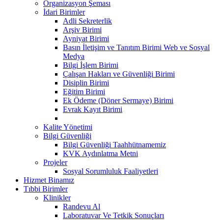
Organizasyon Şeması
İdari Birimler
Adli Sekreterlik
Arşiv Birimi
Ayniyat Birimi
Basın İletişim ve Tanıtım Birimi Web ve Sosyal
Medya
Bilgi İşlem Birimi
Çalışan Hakları ve Güvenliği Birimi
Disiplin Birimi
Eğitim Birimi
Ek Ödeme (Döner Sermaye) Birimi
Evrak Kayıt Birimi
Kalite Yönetimi
Bilgi Güvenliği
Bilgi Güvenliği Taahhütnamemiz
KVK Aydınlatma Metni
Projeler
Sosyal Sorumluluk Faaliyetleri
Hizmet Binamız
Tıbbi Birimler
Klinikler
Randevu Al
Laboratuvar Ve Tetkik Sonuçları