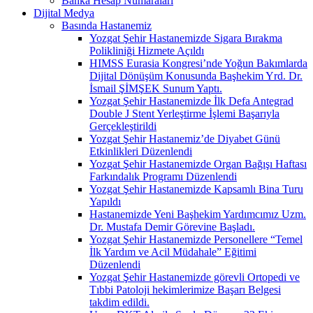
Banka Hesap Numaraları
Dijital Medya
Basında Hastanemiz
Yozgat Şehir Hastanemizde Sigara Bırakma
Polikliniği Hizmete Açıldı
HIMSS Eurasia Kongresi’nde Yoğun Bakımlarda
Dijital Dönüşüm Konusunda Başhekim Yrd. Dr.
İsmail ŞİMŞEK Sunum Yaptı.
Yozgat Şehir Hastanemizde İlk Defa Antegrad
Double J Stent Yerleştirme İşlemi Başarıyla
Gerçekleştirildi
Yozgat Şehir Hastanemiz’de Diyabet Günü
Etkinlikleri Düzenlendi
Yozgat Şehir Hastanemizde Organ Bağışı Haftası
Farkındalık Programı Düzenlendi
Yozgat Şehir Hastanemizde Kapsamlı Bina Turu
Yapıldı
Hastanemizde Yeni Başhekim Yardımcımız Uzm.
Dr. Mustafa Demir Görevine Başladı.
Yozgat Şehir Hastanemizde Personellere “Temel
İlk Yardım ve Acil Müdahale” Eğitimi
Düzenlendi
Yozgat Şehir Hastanemizde görevli Ortopedi ve
Tıbbi Patoloji hekimlerimize Başarı Belgesi
takdim edildi.