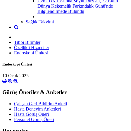
Uzm. DKT Almila Soylu Düzcan, 22 Ekim
Dünya Kekemelik Farkındalık Günü'nde
Bilgilendirmede Bulundu
Sağlık Takvimi
Tıbbi Birimler
Özellikli Hizmetler
Endoskopi Ünitesi
Endoskopi Ünitesi
10 Ocak 2025
Görüş Öneriler & Anketler
Çalışan Geri Bildirim Anketi
Hasta Deneyim Anketleri
Hasta Görüş Öneri
Personel Görüş Öneri
Duyurular