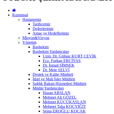
Kurumsal
Hastanemiz
Tarihçemiz
Değerlerimiz
Amaç ve Hedeflerimiz
Misyon&Vizyon
Yönetim
Başhekim
Başhekim Yardımcıları
Uzm. Dr. Gülnaz KURT ÇEVİK
Ecz. Furkan ERCİYAS
Dr. İsmail ŞİMŞEK
Dr. Mete SELVİ
Destek ve Kalite Müdürü
İdari ve Mali İşler Müdürü
Sağlık Bakım Hizmetleri Müdürü
Müdür Yardımcıları
Hasan ARSLAN
Mehmet Ali GÖZEL
Mehmet KÜÇÜKASLAN
Mehmet Taha KOÇYİĞİT
Sema EROĞLU KOÇAK