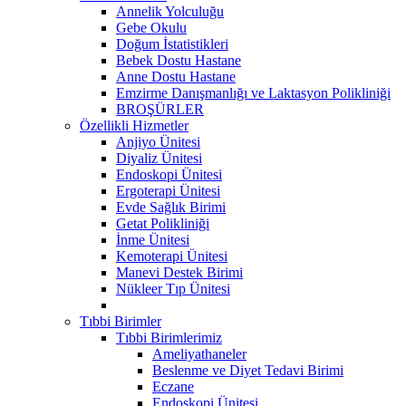
Annelik Yolculuğu
Gebe Okulu
Doğum İstatistikleri
Bebek Dostu Hastane
Anne Dostu Hastane
Emzirme Danışmanlığı ve Laktasyon Polikliniği
BROŞÜRLER
Özellikli Hizmetler
Anjiyo Ünitesi
Diyaliz Ünitesi
Endoskopi Ünitesi
Ergoterapi Ünitesi
Evde Sağlık Birimi
Getat Polikliniği
İnme Ünitesi
Kemoterapi Ünitesi
Manevi Destek Birimi
Nükleer Tıp Ünitesi
Tıbbi Birimler
Tıbbi Birimlerimiz
Ameliyathaneler
Beslenme ve Diyet Tedavi Birimi
Eczane
Endoskopi Ünitesi