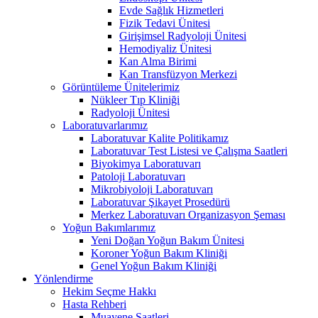
Evde Sağlık Hizmetleri
Fizik Tedavi Ünitesi
Girişimsel Radyoloji Ünitesi
Hemodiyaliz Ünitesi
Kan Alma Birimi
Kan Transfüzyon Merkezi
Görüntüleme Ünitelerimiz
Nükleer Tıp Kliniği
Radyoloji Ünitesi
Laboratuvarlarımız
Laboratuvar Kalite Politikamız
Laboratuvar Test Listesi ve Çalışma Saatleri
Biyokimya Laboratuvarı
Patoloji Laboratuvarı
Mikrobiyoloji Laboratuvarı
Laboratuvar Şikayet Prosedürü
Merkez Laboratuvarı Organizasyon Şeması
Yoğun Bakımlarımız
Yeni Doğan Yoğun Bakım Ünitesi
Koroner Yoğun Bakım Kliniği
Genel Yoğun Bakım Kliniği
Yönlendirme
Hekim Seçme Hakkı
Hasta Rehberi
Muayene Saatleri