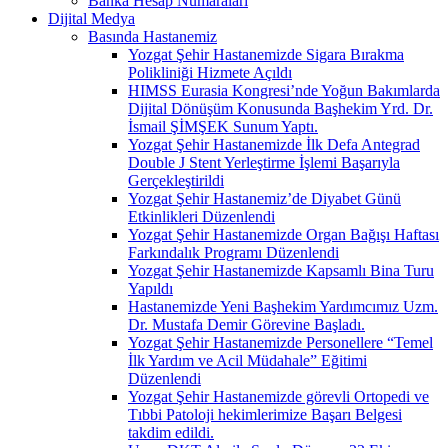
Banka Hesap Numaraları
Dijital Medya
Basında Hastanemiz
Yozgat Şehir Hastanemizde Sigara Bırakma
Polikliniği Hizmete Açıldı
HIMSS Eurasia Kongresi’nde Yoğun Bakımlarda
Dijital Dönüşüm Konusunda Başhekim Yrd. Dr.
İsmail ŞİMŞEK Sunum Yaptı.
Yozgat Şehir Hastanemizde İlk Defa Antegrad
Double J Stent Yerleştirme İşlemi Başarıyla
Gerçekleştirildi
Yozgat Şehir Hastanemiz’de Diyabet Günü
Etkinlikleri Düzenlendi
Yozgat Şehir Hastanemizde Organ Bağışı Haftası
Farkındalık Programı Düzenlendi
Yozgat Şehir Hastanemizde Kapsamlı Bina Turu
Yapıldı
Hastanemizde Yeni Başhekim Yardımcımız Uzm.
Dr. Mustafa Demir Görevine Başladı.
Yozgat Şehir Hastanemizde Personellere “Temel
İlk Yardım ve Acil Müdahale” Eğitimi
Düzenlendi
Yozgat Şehir Hastanemizde görevli Ortopedi ve
Tıbbi Patoloji hekimlerimize Başarı Belgesi
takdim edildi.