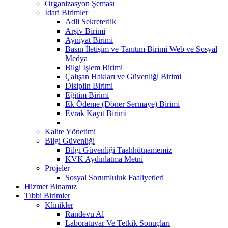
Organizasyon Şeması
İdari Birimler
Adli Sekreterlik
Arşiv Birimi
Ayniyat Birimi
Basın İletişim ve Tanıtım Birimi Web ve Sosyal
Medya
Bilgi İşlem Birimi
Çalışan Hakları ve Güvenliği Birimi
Disiplin Birimi
Eğitim Birimi
Ek Ödeme (Döner Sermaye) Birimi
Evrak Kayıt Birimi
Kalite Yönetimi
Bilgi Güvenliği
Bilgi Güvenliği Taahhütnamemiz
KVK Aydınlatma Metni
Projeler
Sosyal Sorumluluk Faaliyetleri
Hizmet Binamız
Tıbbi Birimler
Klinikler
Randevu Al
Laboratuvar Ve Tetkik Sonuçları