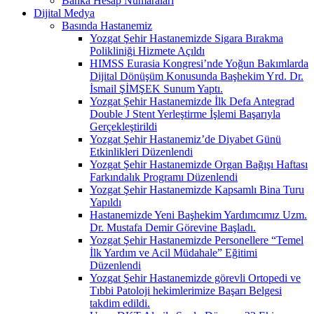
Banka Hesap Numaraları
Dijital Medya
Basında Hastanemiz
Yozgat Şehir Hastanemizde Sigara Bırakma
Polikliniği Hizmete Açıldı
HIMSS Eurasia Kongresi’nde Yoğun Bakımlarda
Dijital Dönüşüm Konusunda Başhekim Yrd. Dr.
İsmail ŞİMŞEK Sunum Yaptı.
Yozgat Şehir Hastanemizde İlk Defa Antegrad
Double J Stent Yerleştirme İşlemi Başarıyla
Gerçekleştirildi
Yozgat Şehir Hastanemiz’de Diyabet Günü
Etkinlikleri Düzenlendi
Yozgat Şehir Hastanemizde Organ Bağışı Haftası
Farkındalık Programı Düzenlendi
Yozgat Şehir Hastanemizde Kapsamlı Bina Turu
Yapıldı
Hastanemizde Yeni Başhekim Yardımcımız Uzm.
Dr. Mustafa Demir Görevine Başladı.
Yozgat Şehir Hastanemizde Personellere “Temel
İlk Yardım ve Acil Müdahale” Eğitimi
Düzenlendi
Yozgat Şehir Hastanemizde görevli Ortopedi ve
Tıbbi Patoloji hekimlerimize Başarı Belgesi
takdim edildi.