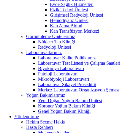
Evde Sağlık Hizmetleri
Fizik Tedavi Ünitesi
Girişimsel Radyoloji Ünitesi
Hemodiyaliz Ünitesi
Kan Alma Birimi
Kan Transfüzyon Merkezi
Görüntüleme Ünitelerimiz
Nükleer Tıp Kliniği
Radyoloji Ünitesi
Laboratuvarlarımız
Laboratuvar Kalite Politikamız
Laboratuvar Test Listesi ve Çalışma Saatleri
Biyokimya Laboratuvarı
Patoloji Laboratuvarı
Mikrobiyoloji Laboratuvarı
Laboratuvar Şikayet Prosedürü
Merkez Laboratuvarı Organizasyon Şeması
Yoğun Bakımlarımız
Yeni Doğan Yoğun Bakım Ünitesi
Koroner Yoğun Bakım Kliniği
Genel Yoğun Bakım Kliniği
Yönlendirme
Hekim Seçme Hakkı
Hasta Rehberi
Muayene Saatleri