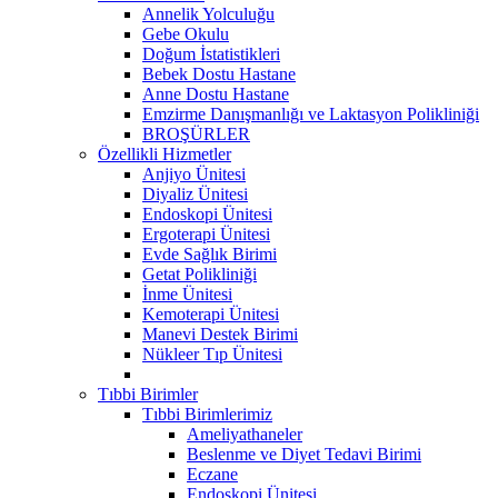
Annelik Yolculuğu
Gebe Okulu
Doğum İstatistikleri
Bebek Dostu Hastane
Anne Dostu Hastane
Emzirme Danışmanlığı ve Laktasyon Polikliniği
BROŞÜRLER
Özellikli Hizmetler
Anjiyo Ünitesi
Diyaliz Ünitesi
Endoskopi Ünitesi
Ergoterapi Ünitesi
Evde Sağlık Birimi
Getat Polikliniği
İnme Ünitesi
Kemoterapi Ünitesi
Manevi Destek Birimi
Nükleer Tıp Ünitesi
Tıbbi Birimler
Tıbbi Birimlerimiz
Ameliyathaneler
Beslenme ve Diyet Tedavi Birimi
Eczane
Endoskopi Ünitesi