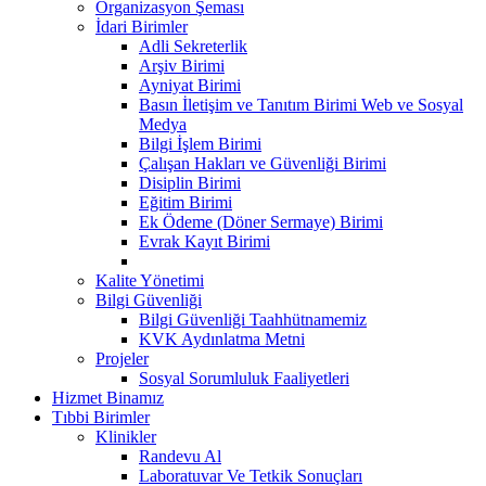
Organizasyon Şeması
İdari Birimler
Adli Sekreterlik
Arşiv Birimi
Ayniyat Birimi
Basın İletişim ve Tanıtım Birimi Web ve Sosyal
Medya
Bilgi İşlem Birimi
Çalışan Hakları ve Güvenliği Birimi
Disiplin Birimi
Eğitim Birimi
Ek Ödeme (Döner Sermaye) Birimi
Evrak Kayıt Birimi
Kalite Yönetimi
Bilgi Güvenliği
Bilgi Güvenliği Taahhütnamemiz
KVK Aydınlatma Metni
Projeler
Sosyal Sorumluluk Faaliyetleri
Hizmet Binamız
Tıbbi Birimler
Klinikler
Randevu Al
Laboratuvar Ve Tetkik Sonuçları