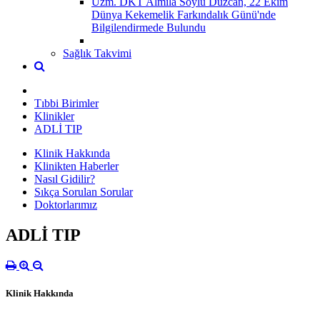
Uzm. DKT Almila Soylu Düzcan, 22 Ekim
Dünya Kekemelik Farkındalık Günü'nde
Bilgilendirmede Bulundu
Sağlık Takvimi
Tıbbi Birimler
Klinikler
ADLİ TIP
Klinik Hakkında
Klinikten Haberler
Nasıl Gidilir?
Sıkça Sorulan Sorular
Doktorlarımız
ADLİ TIP
Klinik Hakkında