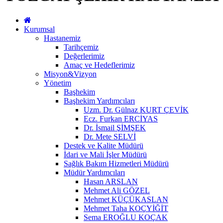
Kurumsal
Hastanemiz
Tarihçemiz
Değerlerimiz
Amaç ve Hedeflerimiz
Misyon&Vizyon
Yönetim
Başhekim
Başhekim Yardımcıları
Uzm. Dr. Gülnaz KURT ÇEVİK
Ecz. Furkan ERCİYAS
Dr. İsmail ŞİMŞEK
Dr. Mete SELVİ
Destek ve Kalite Müdürü
İdari ve Mali İşler Müdürü
Sağlık Bakım Hizmetleri Müdürü
Müdür Yardımcıları
Hasan ARSLAN
Mehmet Ali GÖZEL
Mehmet KÜÇÜKASLAN
Mehmet Taha KOÇYİĞİT
Sema EROĞLU KOÇAK