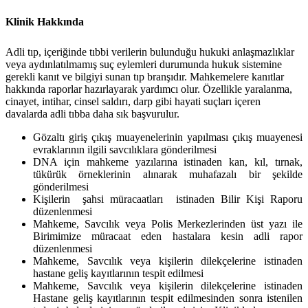
Klinik Hakkında
Adli tıp
, içeriğinde tıbbi verilerin bulunduğu hukuki anlaşmazlıklar
veya aydınlatılmamış suç eylemleri durumunda hukuk sistemine
gerekli kanıt ve bilgiyi sunan tıp branşıdır. Mahkemelere kanıtlar
hakkında raporlar hazırlayarak yardımcı olur. Özellikle yaralanma,
cinayet, intihar, cinsel saldırı, darp gibi hayati suçları içeren
davalarda adli tıbba daha sık başvurulur.
Gözaltı giriş çıkış muayenelerinin yapılması çıkış muayenesi
evraklarının ilgili savcılıklara gönderilmesi
DNA için mahkeme yazılarına istinaden kan, kıl, tırnak,
tükürük örneklerinin alınarak muhafazalı bir şekilde
gönderilmesi
Kişilerin şahsi müracaatları istinaden Bilir Kişi Raporu
düzenlenmesi
Mahkeme, Savcılık veya Polis Merkezlerinden üst yazı ile
Birimimize müracaat eden hastalara kesin adli rapor
düzenlenmesi
Mahkeme, Savcılık veya kişilerin dilekçelerine istinaden
hastane geliş kayıtlarının tespit edilmesi
Mahkeme, Savcılık veya kişilerin dilekçelerine istinaden
Hastane geliş kayıtlarının tespit edilmesinden sonra istenilen