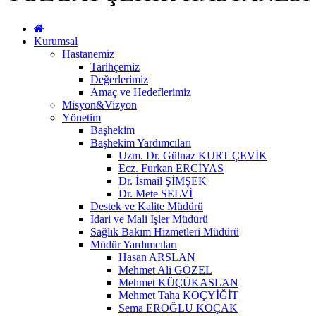
Kurumsal
Hastanemiz
Tarihçemiz
Değerlerimiz
Amaç ve Hedeflerimiz
Misyon&Vizyon
Yönetim
Başhekim
Başhekim Yardımcıları
Uzm. Dr. Gülnaz KURT ÇEVİK
Ecz. Furkan ERCİYAS
Dr. İsmail ŞİMŞEK
Dr. Mete SELVİ
Destek ve Kalite Müdürü
İdari ve Mali İşler Müdürü
Sağlık Bakım Hizmetleri Müdürü
Müdür Yardımcıları
Hasan ARSLAN
Mehmet Ali GÖZEL
Mehmet KÜÇÜKASLAN
Mehmet Taha KOÇYİĞİT
Sema EROĞLU KOÇAK