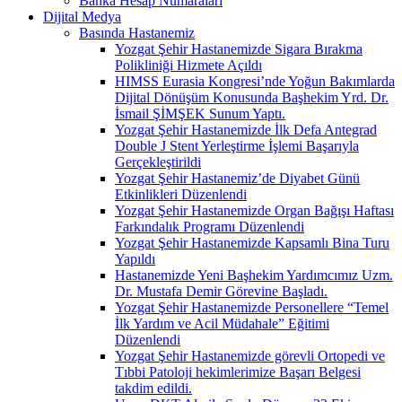
Banka Hesap Numaraları
Dijital Medya
Basında Hastanemiz
Yozgat Şehir Hastanemizde Sigara Bırakma
Polikliniği Hizmete Açıldı
HIMSS Eurasia Kongresi’nde Yoğun Bakımlarda
Dijital Dönüşüm Konusunda Başhekim Yrd. Dr.
İsmail ŞİMŞEK Sunum Yaptı.
Yozgat Şehir Hastanemizde İlk Defa Antegrad
Double J Stent Yerleştirme İşlemi Başarıyla
Gerçekleştirildi
Yozgat Şehir Hastanemiz’de Diyabet Günü
Etkinlikleri Düzenlendi
Yozgat Şehir Hastanemizde Organ Bağışı Haftası
Farkındalık Programı Düzenlendi
Yozgat Şehir Hastanemizde Kapsamlı Bina Turu
Yapıldı
Hastanemizde Yeni Başhekim Yardımcımız Uzm.
Dr. Mustafa Demir Görevine Başladı.
Yozgat Şehir Hastanemizde Personellere “Temel
İlk Yardım ve Acil Müdahale” Eğitimi
Düzenlendi
Yozgat Şehir Hastanemizde görevli Ortopedi ve
Tıbbi Patoloji hekimlerimize Başarı Belgesi
takdim edildi.