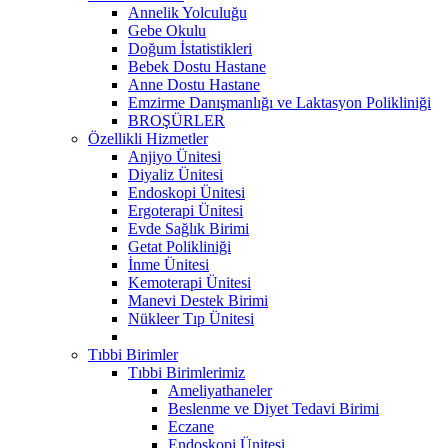
Annelik Yolculuğu
Gebe Okulu
Doğum İstatistikleri
Bebek Dostu Hastane
Anne Dostu Hastane
Emzirme Danışmanlığı ve Laktasyon Polikliniği
BROŞÜRLER
Özellikli Hizmetler
Anjiyo Ünitesi
Diyaliz Ünitesi
Endoskopi Ünitesi
Ergoterapi Ünitesi
Evde Sağlık Birimi
Getat Polikliniği
İnme Ünitesi
Kemoterapi Ünitesi
Manevi Destek Birimi
Nükleer Tıp Ünitesi
Tıbbi Birimler
Tıbbi Birimlerimiz
Ameliyathaneler
Beslenme ve Diyet Tedavi Birimi
Eczane
Endoskopi Ünitesi