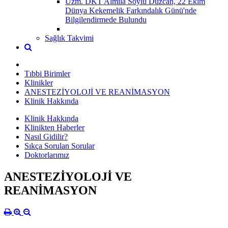
Uzm. DKT Almila Soylu Düzcan, 22 Ekim
Dünya Kekemelik Farkındalık Günü'nde
Bilgilendirmede Bulundu
Sağlık Takvimi
Tıbbi Birimler
Klinikler
ANESTEZİYOLOJİ VE REANİMASYON
Klinik Hakkında
Klinik Hakkında
Klinikten Haberler
Nasıl Gidilir?
Sıkça Sorulan Sorular
Doktorlarımız
ANESTEZİYOLOJİ VE
REANİMASYON