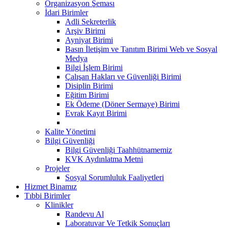
Organizasyon Şeması
İdari Birimler
Adli Sekreterlik
Arşiv Birimi
Ayniyat Birimi
Basın İletişim ve Tanıtım Birimi Web ve Sosyal
Medya
Bilgi İşlem Birimi
Çalışan Hakları ve Güvenliği Birimi
Disiplin Birimi
Eğitim Birimi
Ek Ödeme (Döner Sermaye) Birimi
Evrak Kayıt Birimi
Kalite Yönetimi
Bilgi Güvenliği
Bilgi Güvenliği Taahhütnamemiz
KVK Aydınlatma Metni
Projeler
Sosyal Sorumluluk Faaliyetleri
Hizmet Binamız
Tıbbi Birimler
Klinikler
Randevu Al
Laboratuvar Ve Tetkik Sonuçları