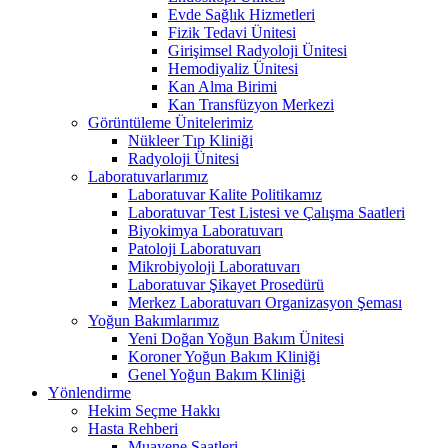
Evde Sağlık Hizmetleri
Fizik Tedavi Ünitesi
Girişimsel Radyoloji Ünitesi
Hemodiyaliz Ünitesi
Kan Alma Birimi
Kan Transfüzyon Merkezi
Görüntüleme Ünitelerimiz
Nükleer Tıp Kliniği
Radyoloji Ünitesi
Laboratuvarlarımız
Laboratuvar Kalite Politikamız
Laboratuvar Test Listesi ve Çalışma Saatleri
Biyokimya Laboratuvarı
Patoloji Laboratuvarı
Mikrobiyoloji Laboratuvarı
Laboratuvar Şikayet Prosedürü
Merkez Laboratuvarı Organizasyon Şeması
Yoğun Bakımlarımız
Yeni Doğan Yoğun Bakım Ünitesi
Koroner Yoğun Bakım Kliniği
Genel Yoğun Bakım Kliniği
Yönlendirme
Hekim Seçme Hakkı
Hasta Rehberi
Muayene Saatleri