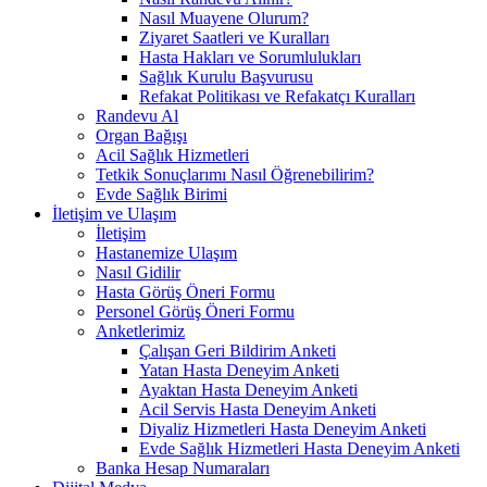
Nasıl Muayene Olurum?
Ziyaret Saatleri ve Kuralları
Hasta Hakları ve Sorumlulukları
Sağlık Kurulu Başvurusu
Refakat Politikası ve Refakatçı Kuralları
Randevu Al
Organ Bağışı
Acil Sağlık Hizmetleri
Tetkik Sonuçlarımı Nasıl Öğrenebilirim?
Evde Sağlık Birimi
İletişim ve Ulaşım
İletişim
Hastanemize Ulaşım
Nasıl Gidilir
Hasta Görüş Öneri Formu
Personel Görüş Öneri Formu
Anketlerimiz
Çalışan Geri Bildirim Anketi
Yatan Hasta Deneyim Anketi
Ayaktan Hasta Deneyim Anketi
Acil Servis Hasta Deneyim Anketi
Diyaliz Hizmetleri Hasta Deneyim Anketi
Evde Sağlık Hizmetleri Hasta Deneyim Anketi
Banka Hesap Numaraları