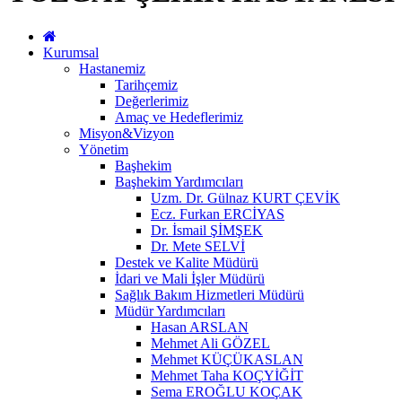
Kurumsal
Hastanemiz
Tarihçemiz
Değerlerimiz
Amaç ve Hedeflerimiz
Misyon&Vizyon
Yönetim
Başhekim
Başhekim Yardımcıları
Uzm. Dr. Gülnaz KURT ÇEVİK
Ecz. Furkan ERCİYAS
Dr. İsmail ŞİMŞEK
Dr. Mete SELVİ
Destek ve Kalite Müdürü
İdari ve Mali İşler Müdürü
Sağlık Bakım Hizmetleri Müdürü
Müdür Yardımcıları
Hasan ARSLAN
Mehmet Ali GÖZEL
Mehmet KÜÇÜKASLAN
Mehmet Taha KOÇYİĞİT
Sema EROĞLU KOÇAK