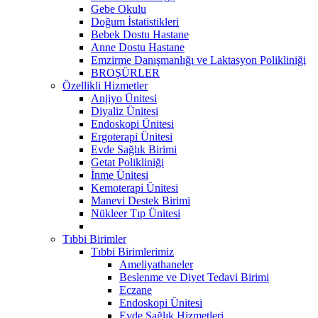
Gebe Okulu
Doğum İstatistikleri
Bebek Dostu Hastane
Anne Dostu Hastane
Emzirme Danışmanlığı ve Laktasyon Polikliniği
BROŞÜRLER
Özellikli Hizmetler
Anjiyo Ünitesi
Diyaliz Ünitesi
Endoskopi Ünitesi
Ergoterapi Ünitesi
Evde Sağlık Birimi
Getat Polikliniği
İnme Ünitesi
Kemoterapi Ünitesi
Manevi Destek Birimi
Nükleer Tıp Ünitesi
Tıbbi Birimler
Tıbbi Birimlerimiz
Ameliyathaneler
Beslenme ve Diyet Tedavi Birimi
Eczane
Endoskopi Ünitesi
Evde Sağlık Hizmetleri