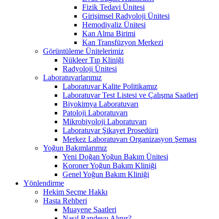
Fizik Tedavi Ünitesi
Girişimsel Radyoloji Ünitesi
Hemodiyaliz Ünitesi
Kan Alma Birimi
Kan Transfüzyon Merkezi
Görüntüleme Ünitelerimiz
Nükleer Tıp Kliniği
Radyoloji Ünitesi
Laboratuvarlarımız
Laboratuvar Kalite Politikamız
Laboratuvar Test Listesi ve Çalışma Saatleri
Biyokimya Laboratuvarı
Patoloji Laboratuvarı
Mikrobiyoloji Laboratuvarı
Laboratuvar Şikayet Prosedürü
Merkez Laboratuvarı Organizasyon Şeması
Yoğun Bakımlarımız
Yeni Doğan Yoğun Bakım Ünitesi
Koroner Yoğun Bakım Kliniği
Genel Yoğun Bakım Kliniği
Yönlendirme
Hekim Seçme Hakkı
Hasta Rehberi
Muayene Saatleri
Nasıl Randevu Alınır?