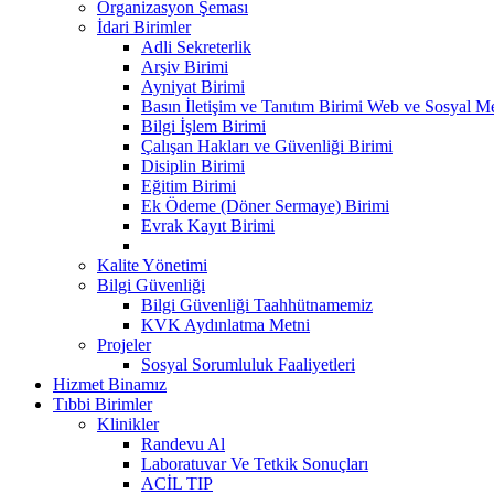
Organizasyon Şeması
İdari Birimler
Adli Sekreterlik
Arşiv Birimi
Ayniyat Birimi
Basın İletişim ve Tanıtım Birimi Web ve Sosyal 
Bilgi İşlem Birimi
Çalışan Hakları ve Güvenliği Birimi
Disiplin Birimi
Eğitim Birimi
Ek Ödeme (Döner Sermaye) Birimi
Evrak Kayıt Birimi
Kalite Yönetimi
Bilgi Güvenliği
Bilgi Güvenliği Taahhütnamemiz
KVK Aydınlatma Metni
Projeler
Sosyal Sorumluluk Faaliyetleri
Hizmet Binamız
Tıbbi Birimler
Klinikler
Randevu Al
Laboratuvar Ve Tetkik Sonuçları
ACİL TIP