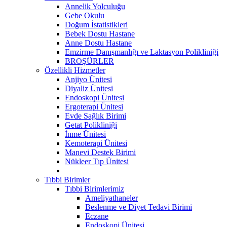
Annelik Yolculuğu
Gebe Okulu
Doğum İstatistikleri
Bebek Dostu Hastane
Anne Dostu Hastane
Emzirme Danışmanlığı ve Laktasyon Polikliniği
BROŞÜRLER
Özellikli Hizmetler
Anjiyo Ünitesi
Diyaliz Ünitesi
Endoskopi Ünitesi
Ergoterapi Ünitesi
Evde Sağlık Birimi
Getat Polikliniği
İnme Ünitesi
Kemoterapi Ünitesi
Manevi Destek Birimi
Nükleer Tıp Ünitesi
Tıbbi Birimler
Tıbbi Birimlerimiz
Ameliyathaneler
Beslenme ve Diyet Tedavi Birimi
Eczane
Endoskopi Ünitesi