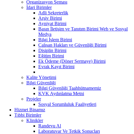
Organizasyon Şeması
İdari Birimler
Adli Sekreterlik
Arşiv Birimi
Ayniyat Birimi
Basın İletişim ve Tanıtım Birimi Web ve Sosyal
Medya
Bilgi İşlem Birimi
Çalışan Hakları ve Güvenliği Birimi
Disiplin Birimi
Eğitim Birimi
Ek Ödeme (Döner Sermaye) Birimi
Evrak Kayıt Birimi
Kalite Yönetimi
Bilgi Güvenliği
Bilgi Güvenliği Taahhütnamemiz
KVK Aydınlatma Metni
Projeler
Sosyal Sorumluluk Faaliyetleri
Hizmet Binamız
Tıbbi Birimler
Klinikler
Randevu Al
Laboratuvar Ve Tetkik Sonuçları