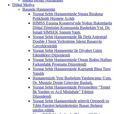
Banka Hesap Numaraları
Dijital Medya
Basında Hastanemiz
Yozgat Şehir Hastanemizde Sigara Bırakma
Polikliniği Hizmete Açıldı
HIMSS Eurasia Kongresi’nde Yoğun Bakımlarda
Dijital Dönüşüm Konusunda Başhekim Yrd. Dr.
İsmail ŞİMŞEK Sunum Yaptı.
Yozgat Şehir Hastanemizde İlk Defa Antegrad
Double J Stent Yerleştirme İşlemi Başarıyla
Gerçekleştirildi
Yozgat Şehir Hastanemiz’de Diyabet Günü
Etkinlikleri Düzenlendi
Yozgat Şehir Hastanemizde Organ Bağışı Haftası
Farkındalık Programı Düzenlendi
Yozgat Şehir Hastanemizde Kapsamlı Bina Turu
Yapıldı
Hastanemizde Yeni Başhekim Yardımcımız Uzm.
Dr. Mustafa Demir Görevine Başladı.
Yozgat Şehir Hastanemizde Personellere “Temel
İlk Yardım ve Acil Müdahale” Eğitimi
Düzenlendi
Yozgat Şehir Hastanemizde görevli Ortopedi ve
Tıbbi Patoloji hekimlerimize Başarı Belgesi
takdim edildi.