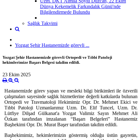
Uzm. DKT Almila Soylu Düzcan, 22 Ekim
Dünya Kekemelik Farkındalık Günü'nde
Bilgilendirmede Bulundu
Sağlık Takvimi
Yozgat Şehir Hastanemizde görevli ...
Yozgat Şehir Hastanemizde görevli Ortopedi ve Tıbbi Patoloji
hekimlerimize Başarı Belgesi takdim edildi.
23 Ekim 2025
Hastanemizde görev yapan ve mesleki bilgi birikimleri ile özverili
çalışmaları sayesinde sağlık hizmetlerine değerli katkılarda bulunan
Ortopedi ve Travmatoloji Hekimimiz Opr. Dr. Mehmet Ekici ve
Tıbbi Patoloji Uzmanlarımız Uzm. Dr. Elif Tuncel, Uzm. Dr.
Lütfiye Dilşad Gülkanat'a Yozgat Valimiz Sayın Mehmet Ali
Özkan tarafından imzalanan “Başarı Belgeleri” Hastanemiz
Başhekimi Opr. Dr. Murat Başer tarafından takdim edildi.
Başhekimimiz, hekimlerimizin göstermiş olduğu üstün gayretin,