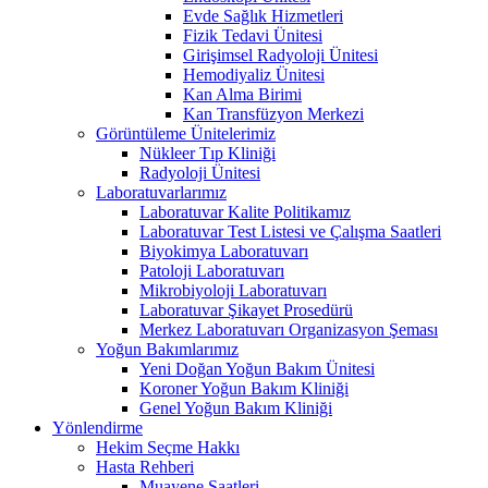
Evde Sağlık Hizmetleri
Fizik Tedavi Ünitesi
Girişimsel Radyoloji Ünitesi
Hemodiyaliz Ünitesi
Kan Alma Birimi
Kan Transfüzyon Merkezi
Görüntüleme Ünitelerimiz
Nükleer Tıp Kliniği
Radyoloji Ünitesi
Laboratuvarlarımız
Laboratuvar Kalite Politikamız
Laboratuvar Test Listesi ve Çalışma Saatleri
Biyokimya Laboratuvarı
Patoloji Laboratuvarı
Mikrobiyoloji Laboratuvarı
Laboratuvar Şikayet Prosedürü
Merkez Laboratuvarı Organizasyon Şeması
Yoğun Bakımlarımız
Yeni Doğan Yoğun Bakım Ünitesi
Koroner Yoğun Bakım Kliniği
Genel Yoğun Bakım Kliniği
Yönlendirme
Hekim Seçme Hakkı
Hasta Rehberi
Muayene Saatleri