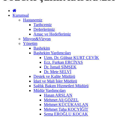
Kurumsal
Hastanemiz
Tarihçemiz
Değerlerimiz
Amaç ve Hedeflerimiz
Misyon&Vizyon
Yönetim
Başhekim
Başhekim Yardımcıları
Uzm. Dr. Gülnaz KURT ÇEVİK
Ecz. Furkan ERCİYAS
Dr. İsmail ŞİMŞEK
Dr. Mete SELVİ
Destek ve Kalite Müdürü
İdari ve Mali İşler Müdürü
Sağlık Bakım Hizmetleri Müdürü
Müdür Yardımcıları
Hasan ARSLAN
Mehmet Ali GÖZEL
Mehmet KÜÇÜKASLAN
Mehmet Taha KOÇYİĞİT
Sema EROĞLU KOÇAK