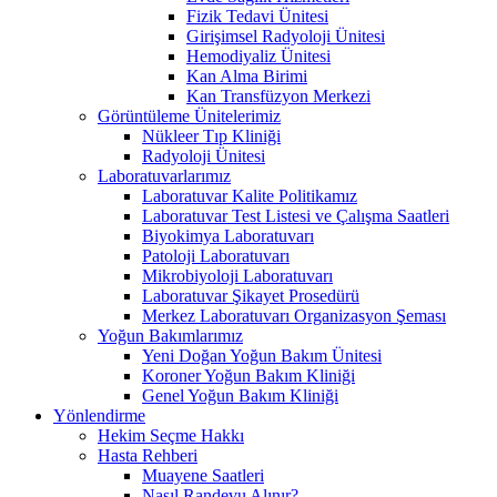
Fizik Tedavi Ünitesi
Girişimsel Radyoloji Ünitesi
Hemodiyaliz Ünitesi
Kan Alma Birimi
Kan Transfüzyon Merkezi
Görüntüleme Ünitelerimiz
Nükleer Tıp Kliniği
Radyoloji Ünitesi
Laboratuvarlarımız
Laboratuvar Kalite Politikamız
Laboratuvar Test Listesi ve Çalışma Saatleri
Biyokimya Laboratuvarı
Patoloji Laboratuvarı
Mikrobiyoloji Laboratuvarı
Laboratuvar Şikayet Prosedürü
Merkez Laboratuvarı Organizasyon Şeması
Yoğun Bakımlarımız
Yeni Doğan Yoğun Bakım Ünitesi
Koroner Yoğun Bakım Kliniği
Genel Yoğun Bakım Kliniği
Yönlendirme
Hekim Seçme Hakkı
Hasta Rehberi
Muayene Saatleri
Nasıl Randevu Alınır?