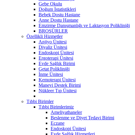
Gebe Okulu
Doğum İstatistikleri
Bebek Dostu Hastane
Anne Dostu Hastane
Emzirme Danışmanlığı ve Laktasyon Polikliniği
BROŞÜRLER
Özellikli Hizmetler
Anjiyo Ünitesi
Diyaliz Ünitesi
Endoskopi Ünitesi
Ergoterapi Ünitesi
Evde Sağlık Birimi
Getat Polikliniği
İnme Ünitesi
Kemoterapi Ünitesi
Manevi Destek Birimi
Nükleer Tıp Ünitesi
Tıbbi Birimler
Tıbbi Birimlerimiz
Ameliyathaneler
Beslenme ve Diyet Tedavi Birimi
Eczane
Endoskopi Ünitesi
Evde Sağlık Hizmetleri