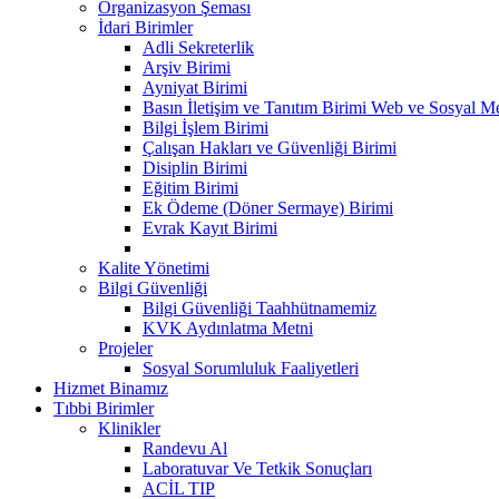
Organizasyon Şeması
İdari Birimler
Adli Sekreterlik
Arşiv Birimi
Ayniyat Birimi
Basın İletişim ve Tanıtım Birimi Web ve Sosyal 
Bilgi İşlem Birimi
Çalışan Hakları ve Güvenliği Birimi
Disiplin Birimi
Eğitim Birimi
Ek Ödeme (Döner Sermaye) Birimi
Evrak Kayıt Birimi
Kalite Yönetimi
Bilgi Güvenliği
Bilgi Güvenliği Taahhütnamemiz
KVK Aydınlatma Metni
Projeler
Sosyal Sorumluluk Faaliyetleri
Hizmet Binamız
Tıbbi Birimler
Klinikler
Randevu Al
Laboratuvar Ve Tetkik Sonuçları
ACİL TIP