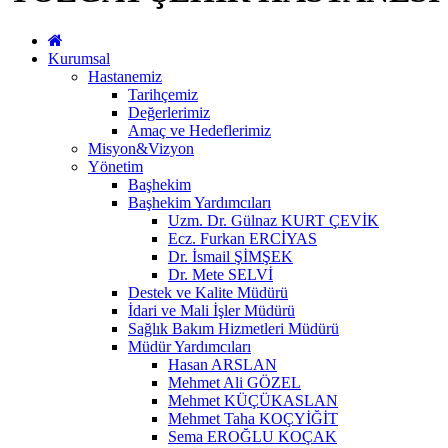
Kurumsal
Hastanemiz
Tarihçemiz
Değerlerimiz
Amaç ve Hedeflerimiz
Misyon&Vizyon
Yönetim
Başhekim
Başhekim Yardımcıları
Uzm. Dr. Gülnaz KURT ÇEVİK
Ecz. Furkan ERCİYAS
Dr. İsmail ŞİMŞEK
Dr. Mete SELVİ
Destek ve Kalite Müdürü
İdari ve Mali İşler Müdürü
Sağlık Bakım Hizmetleri Müdürü
Müdür Yardımcıları
Hasan ARSLAN
Mehmet Ali GÖZEL
Mehmet KÜÇÜKASLAN
Mehmet Taha KOÇYİĞİT
Sema EROĞLU KOÇAK