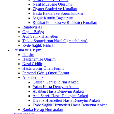
Nasıl Muayene Olurum?
Ziyaret Saatleri ve Kuralları
Hasta Hakları ve Sorumlulukları
Sağlık Kurulu Başvurusu
Refakat Politikası ve Refakatçı Kuralları
Randevu Al
Organ Bağışı
Acil Sağlık Hizmetleri
Tetkik Sonuçlarımı Nasıl Öğrenebilirim?
Evde Sağlık Birimi
İletişim ve Ulaşım
İletişim
Hastanemize Ulaşım
Nasıl Gidilir
Hasta Görüş Öneri Formu
Personel Görüş Öneri Formu
Anketlerimiz
Çalışan Geri Bildirim Anketi
Yatan Hasta Deneyim Anketi
Ayaktan Hasta Deneyim Anketi
Acil Servis Hasta Deneyim Anketi
Diyaliz Hizmetleri Hasta Deneyim Anketi
Evde Sağlık Hizmetleri Hasta Deneyim Anketi
Banka Hesap Numaraları